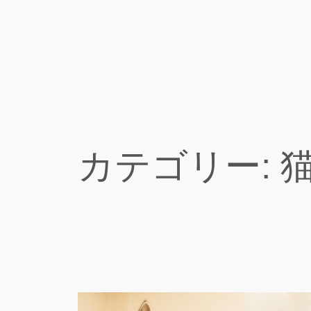
内
容
を
ス
キ
ッ
プ
カテゴリー: