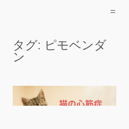
内
容
を
ス
キ
タグ:
ピモベンダ
ッ
プ
ン