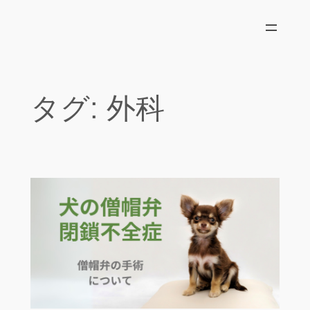
内
容
を
ス
キ
タグ:
外科
ッ
プ