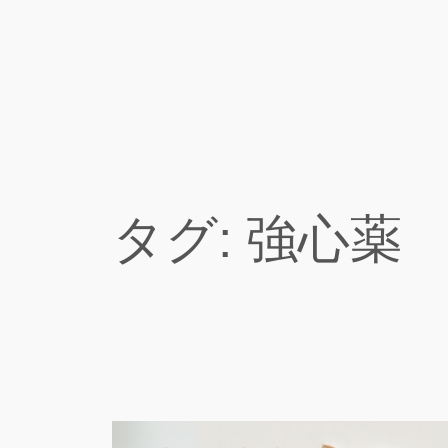
内
容
を
ス
キ
ッ
プ
タグ:
強心薬