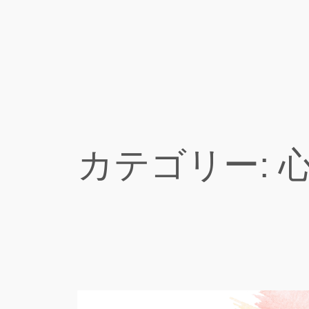
内
容
を
ス
キ
ッ
プ
カテゴリー: