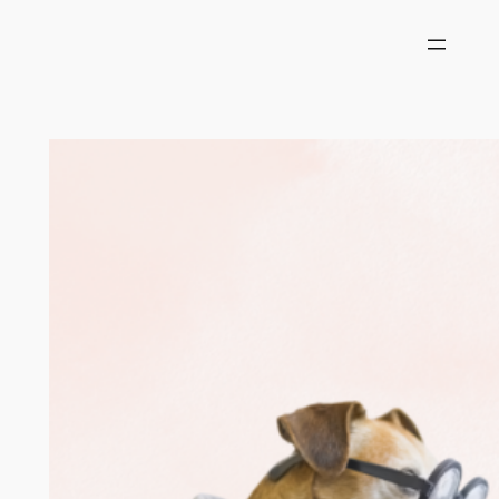
内
容
を
ス
キ
ッ
プ