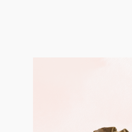
内
容
を
ス
キ
ッ
プ