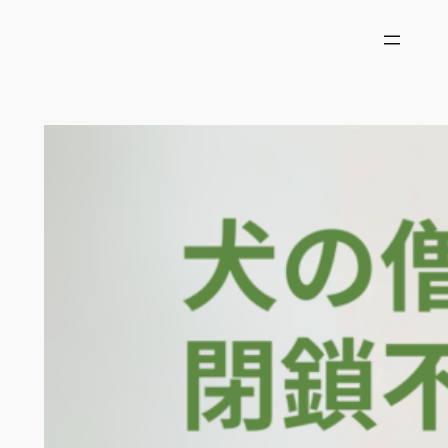
内
容
を
ス
キ
ッ
プ