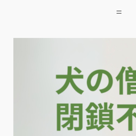
内
容
を
ス
キ
ッ
プ