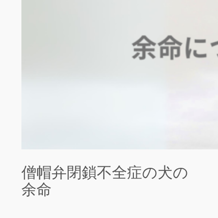
僧帽弁閉鎖不全症の犬の
余命