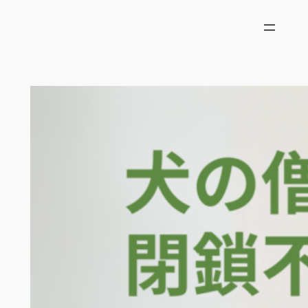
内
容
を
ス
キ
ッ
プ