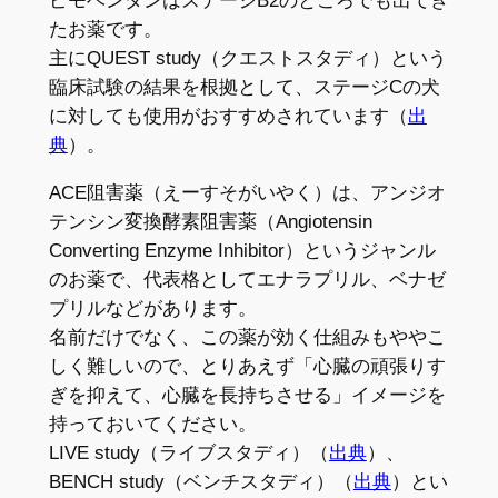
ピモベンダンはステージB2のところでも出てき
たお薬です。
主にQUEST study（クエストスタディ）という
臨床試験の結果を根拠として、ステージCの犬
に対しても使用がおすすめされています（
出
典
）。
ACE阻害薬（えーすそがいやく）は、アンジオ
テンシン変換酵素阻害薬（Angiotensin
Converting Enzyme Inhibitor）というジャンル
のお薬で、代表格としてエナラプリル、ベナゼ
プリルなどがあります。
名前だけでなく、この薬が効く仕組みもややこ
しく難しいので、とりあえず「心臓の頑張りす
ぎを抑えて、心臓を長持ちさせる」イメージを
持っておいてください。
LIVE study（ライブスタディ）（
出典
）、
BENCH study（ベンチスタディ）（
出典
）とい