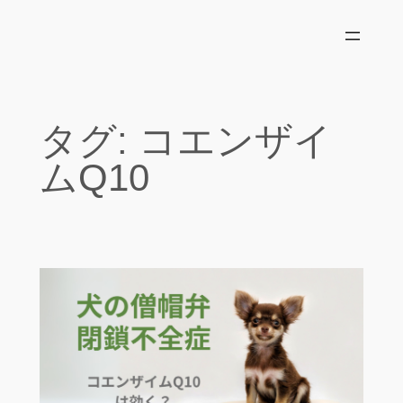
内
容
を
ス
キ
タグ:
コエンザイ
ッ
プ
ムQ10