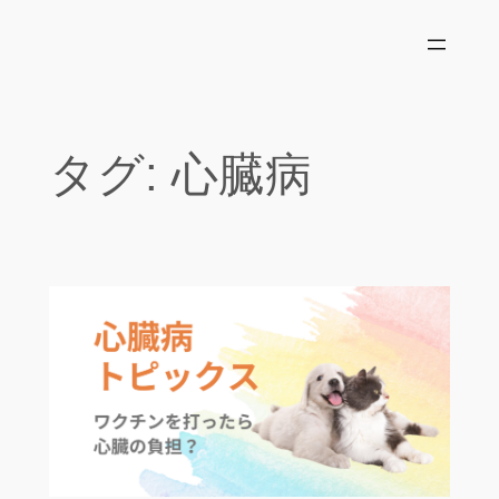
内
容
を
ス
キ
タグ:
心臓病
ッ
プ