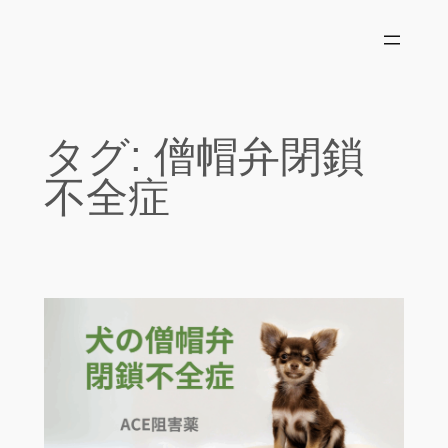
内
容
を
ス
キ
タグ:
僧帽弁閉鎖
ッ
プ
不全症