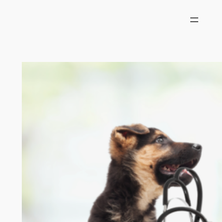
内
容
を
ス
キ
ッ
プ